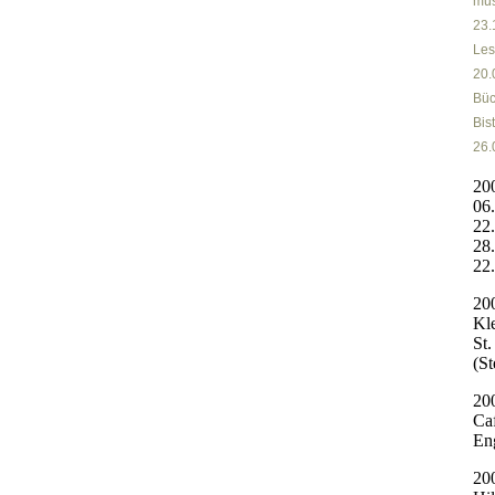
mus
23.
Les
20.
Büc
Bis
26.
20
06.
22
28.
22.
20
Kl
St
(St
20
Caf
En
20