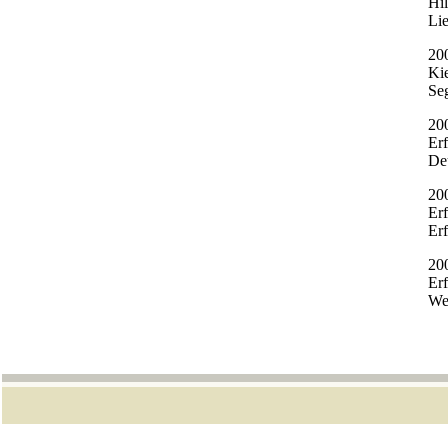
Hi
Lie
20
Ki
Seg
20
Erf
De
20
Er
Erf
20
Erf
We